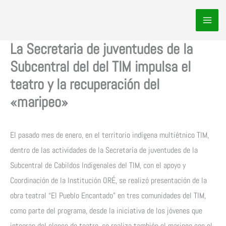
Ir
al
contenido
La Secretaria de juventudes de la
Subcentral del del TIM impulsa el
teatro y la recuperación del
«maripeo»
El pasado mes de enero, en el territorio indígena multiétnico TIM,
dentro de las actividades de la Secretaría de juventudes de la
Subcentral de Cabildos Indigenales del TIM, con el apoyo y
Coordinación de la Institución ORÉ, se realizó presentación de la
obra teatral “El Pueblo Encantado” en tres comunidades del TIM,
como parte del programa, desde la iniciativa de los jóvenes que
integran del elenco de teatro, se realiza también el maripeo con el